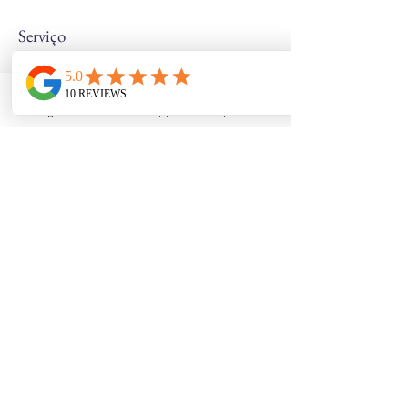
Serviço
Instagram
WhatsApp
Depoimentos
Esse é um parágrafo. Clique em
"Editar Texto" ou clique 2 vezes na
caixa de texto para editar o